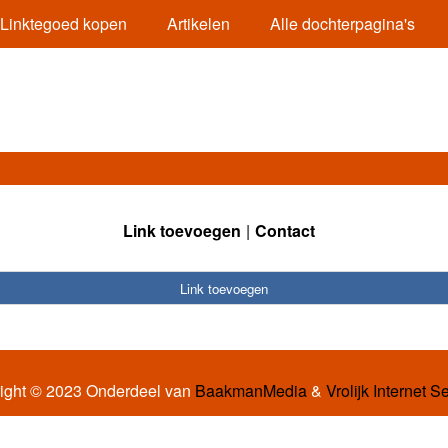
Linktegoed kopen
Artikelen
Alle dochterpagina's
Link toevoegen
Contact
Link toevoegen
ight © 2023 Onderdeel van
BaakmanMedia
&
Vrolijk Internet S