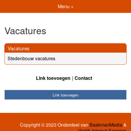
Menu +
Vacatures
Vacatures
Stedenbouw vacatures
Link toevoegen
Contact
Link toevoegen
Copyright © 2023 Onderdeel van
BaakmanMedia
&
Vrolijk Internet Services